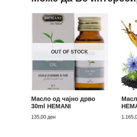
OUT OF STOCK
Масло од чајно дрво
Масл
30ml HEMANI
HEMA
135,00
ден
1.165,