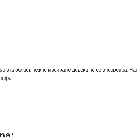
каната област,
нежно масирајте додека не се апсорбира.
Нан
ција.
ра: