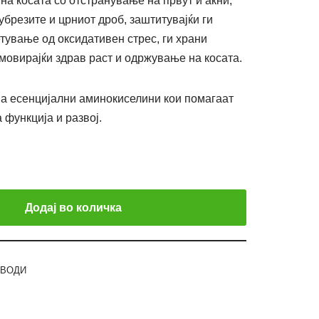
на косата со отстранување на првут и акни,
брезите и црниот дроб, заштитувајќи ги
етување од оксидативен стрес, ги храни
мовирајќи здрав раст и одржување на косата.
а есенцијални аминокиселини кои помагаат
 функција и развој.
Додај во количка
ЗВОДИ