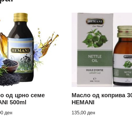
о од црно семе
Масло од коприва 3
NI 500ml
HEMANI
00
ден
135,00
ден