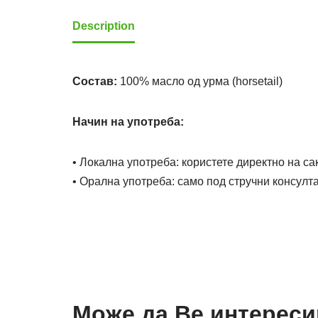
Description
Состав:
100% масло од урма (horsetail)
Начин на употреба:
• Локална употреба: користете директно на са
• Орална употреба: само под стручни консулта
Може да Ве интереси