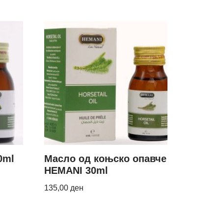
0ml
Масло од коњско опавче
HEMANI 30ml
135,00
ден