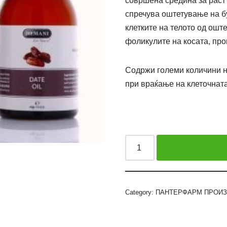
совршена средина за раст 
спречува оштетување на бу
клетките на телото од ошт
фоликулите на косата, про
Содржи големи количини н
при враќање на клеточната
Category:
ПАНТЕРФАРМ ПРОИ