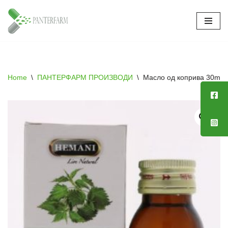
Skip
to
content
Home
\
ПАНТЕРФАРМ ПРОИЗВОДИ
\
Масло од коприва 30ml