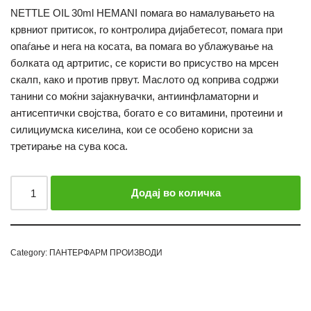
NETTLE OIL 30ml HEMANI помага во намалувањето на
крвниот притисок, го контролира дијабетесот, помага при
опаѓање и нега на косата, ва помага во ублажување на
болката од артритис, се користи во присуство на мрсен
скалп, како и против првут. Маслото од коприва содржи
танини со моќни зајакнувачки, антиинфламаторни и
антисептички својства, богато е со витамини, протеини и
силициумска киселина, кои се особено корисни за
третирање на сува коса.
Додај во количка
Category:
ПАНТЕРФАРМ ПРОИЗВОДИ