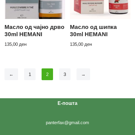
Масло од чајно дрво
Масло од шипка
30ml HEMANI
30ml HEMANI
135,00
ден
135,00
ден
←
1
2
3
→
Е-пошта
panterfax@gmail.com